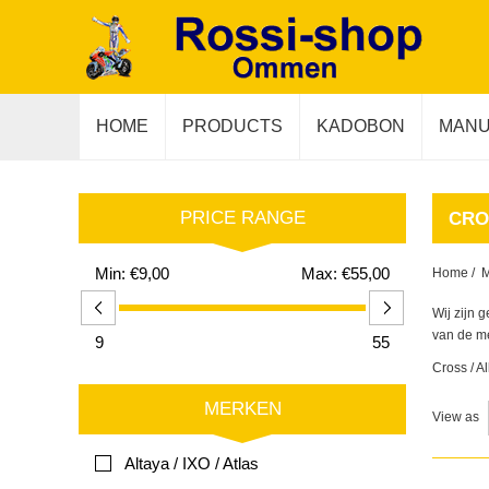
HOME
PRODUCTS
KADOBON
MANU
PRICE RANGE
CRO
Min:
€9,00
Max:
€55,00
Home
/
Wij zijn 
van de me
9
55
Cross / A
MERKEN
View as
Altaya / IXO / Atlas