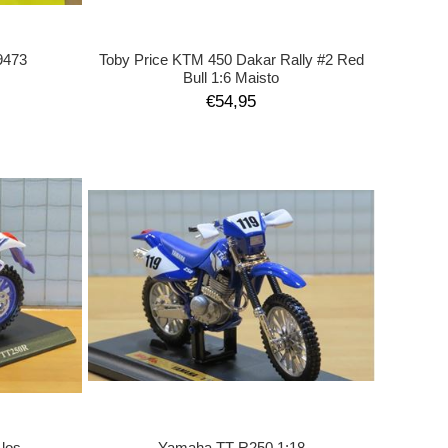
9473
Toby Price KTM 450 Dakar Rally #2 Red
Bull 1:6 Maisto
€54,95
los
Yamaha TT-R250 1:18