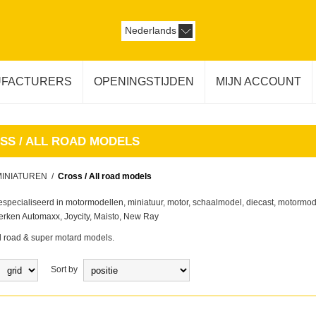
Nederlands
FACTURERS
OPENINGSTIJDEN
MIJN ACCOUNT
SS / ALL ROAD MODELS
MINIATUREN
/
Cross / All road models
gespecialiseerd in motormodellen, miniatuur, motor, schaalmodel, diecast, motormo
rken Automaxx, Joycity, Maisto, New Ray
ll road & super motard models.
Sort by