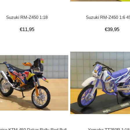
Suzuki RM-Z450 1:18
Suzuki RM-Z450 1:6 4
€11,95
€39,95
rice KTM 450 Dakar Rally Red Bull
Yamaha TT250R 1:18 