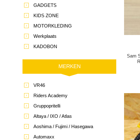
GADGETS
KIDS ZONE
MOTORKLEDING
Werkplaats
KADOBON
Sam S
R
MERKEN
VR46
Riders Academy
Gruppopritelli
Altaya / IXO / Atlas
Aoshima / Fujimi / Hasegawa
Automaxx