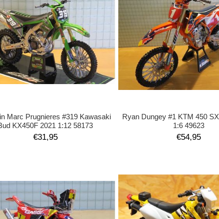
in Marc Prugnieres #319 Kawasaki
Ryan Dungey #1 KTM 450 SX-
Bud KX450F 2021 1:12 58173
1:6 49623
€31,95
€54,95