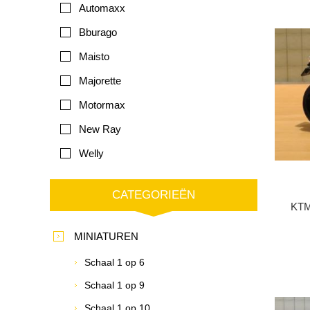
Automaxx
Bburago
Maisto
Majorette
Motormax
New Ray
Welly
CATEGORIEËN
KTM
MINIATUREN
Schaal 1 op 6
Schaal 1 op 9
Schaal 1 op 10