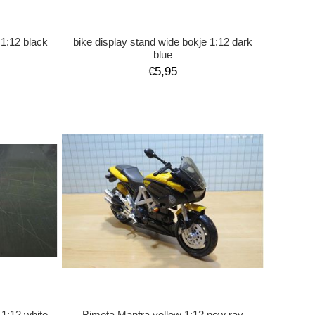
 1:12 black
bike display stand wide bokje 1:12 dark
blue
€5,95
 1:12 white
Bimota Mantra yellow 1:12 new ray