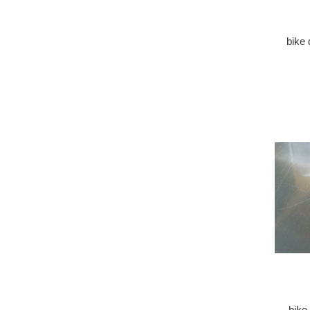
bike
bike