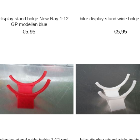
 display stand bokje New Ray 1:12
bike display stand wide bokje
GP modellen blue
€5,95
€5,95
 display stand wide bokje 1:12 red
bike display stand wide bokje