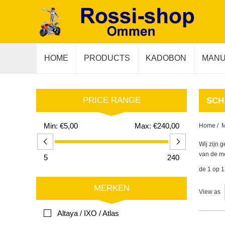
HOME
PRODUCTS
KADOBON
MANU
PRICE RANGE
SCH
Min:
€5,00
Max:
€240,00
Home
/
Wij zijn 
van de me
5
240
de 1 op 1
MERKEN
View as
Altaya / IXO / Atlas