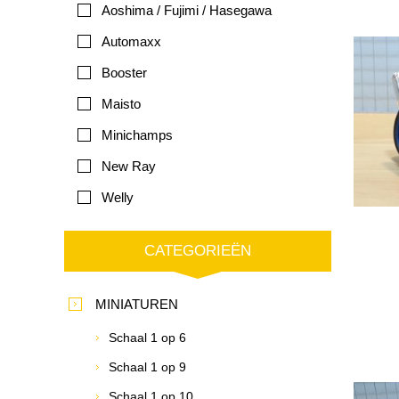
Aoshima / Fujimi / Hasegawa
Automaxx
Booster
Maisto
Minichamps
New Ray
Welly
CATEGORIEËN
MINIATUREN
Schaal 1 op 6
Schaal 1 op 9
Schaal 1 op 10