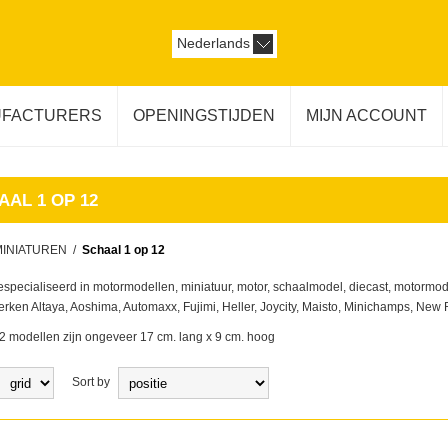
Nederlands
FACTURERS
OPENINGSTIJDEN
MIJN ACCOUNT
AAL 1 OP 12
MINIATUREN
/
Schaal 1 op 12
gespecialiseerd in motormodellen, miniatuur, motor, schaalmodel, diecast, motormo
rken Altaya, Aoshima, Automaxx, Fujimi, Heller, Joycity, Maisto, Minichamps, New 
2 modellen zijn ongeveer 17 cm. lang x 9 cm. hoog
Sort by