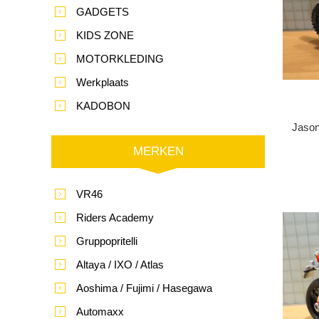
GADGETS
KIDS ZONE
MOTORKLEDING
Werkplaats
KADOBON
Jason
MERKEN
VR46
Riders Academy
Gruppopritelli
Altaya / IXO / Atlas
Aoshima / Fujimi / Hasegawa
Automaxx