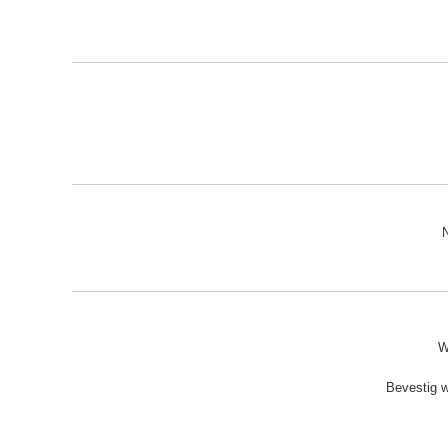
N
W
Bevestig 