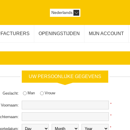
Nederlands
FACTURERS
OPENINGSTIJDEN
MIJN ACCOUNT
UW PERSOONLIJKE GEGEVENS
Man
Vrouw
Geslacht:
*
Voornaam:
*
chternaam:
*
ortedatum: