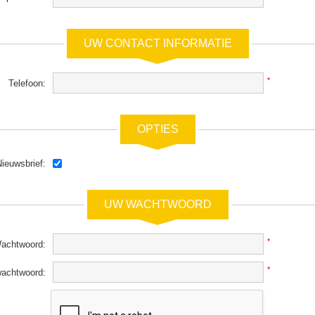
UW CONTACT INFORMATIE
*
Telefoon:
OPTIES
ieuwsbrief:
UW WACHTWOORD
*
achtwoord:
*
wachtwoord: