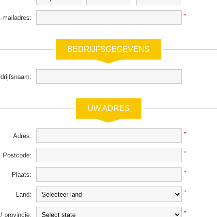
*
-mailadres:
BEDRIJFSGEGEVENS
drijfsnaam:
UW ADRES
*
Adres:
*
Postcode:
*
Plaats:
*
Land:
*
/ provincie: