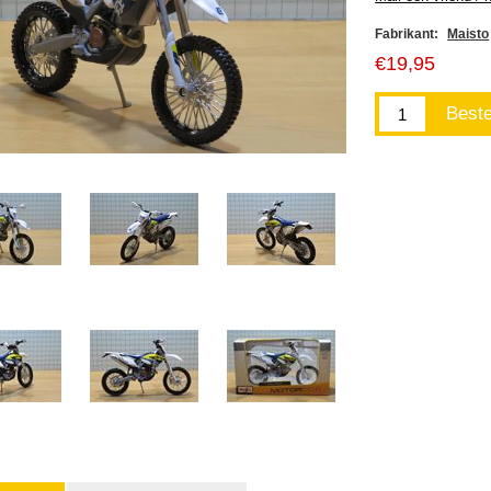
Fabrikant:
Maisto
€19,95