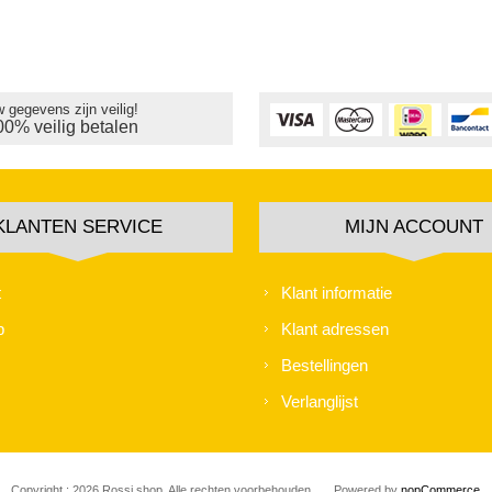
 gegevens zijn veilig!
00% veilig betalen
KLANTEN SERVICE
MIJN ACCOUNT
t
Klant informatie
p
Klant adressen
Bestellingen
Verlanglijst
Copyright ; 2026 Rossi shop. Alle rechten voorbehouden.
Powered by
nopCommerce