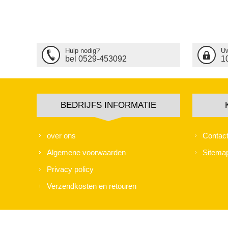
Hulp nodig?
Uw
bel 0529-453092
1
BEDRIJFS INFORMATIE
over ons
Contac
Algemene voorwaarden
Sitema
Privacy policy
Verzendkosten en retouren