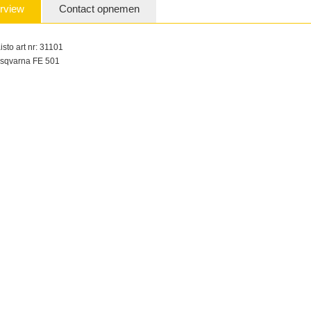
rview
Contact opnemen
isto art nr: 31101
sqvarna FE 501