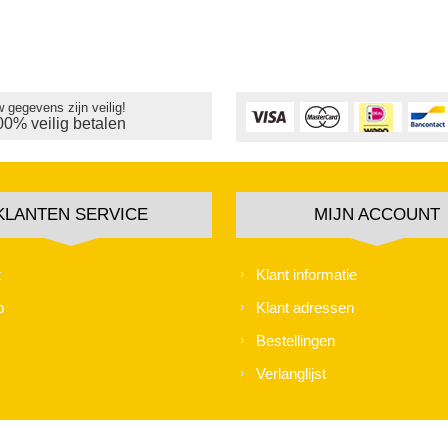
 gegevens zijn veilig!
00% veilig betalen
KLANTEN SERVICE
MIJN ACCOUNT
t
Klant informatie
p
Klant adressen
Bestellingen
Verlanglijst