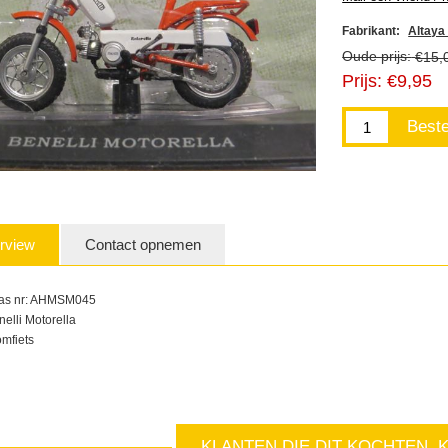
Fabrikant:
Altaya 
Oude prijs:
€15,
Prijs:
€9,95
rview
Contact opnemen
las nr: AHMSM045
nelli Motorella
omfiets
KLANTEN DIE DIT KOCHTEN, 