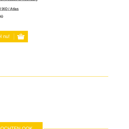
/ IXO / Atlas
00
KOCHTEN OOK..