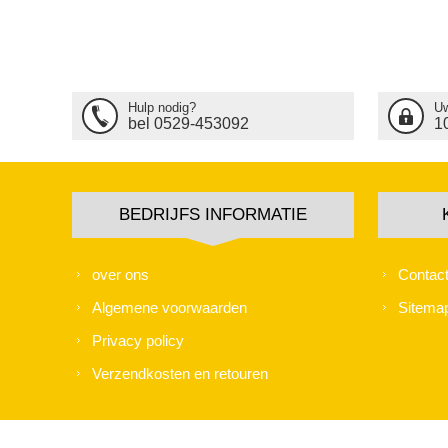
Hulp nodig?
Uw
bel 0529-453092
1
BEDRIJFS INFORMATIE
over ons
Contac
Algemene voorwaarden
Sitema
Privacy policy
Verzendkosten en retouren