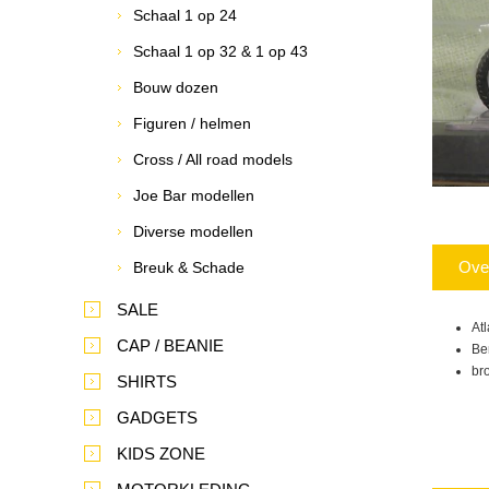
Schaal 1 op 24
Schaal 1 op 32 & 1 op 43
Bouw dozen
Figuren / helmen
Cross / All road models
Joe Bar modellen
Diverse modellen
Ove
Breuk & Schade
SALE
At
CAP / BEANIE
Be
br
SHIRTS
GADGETS
KIDS ZONE