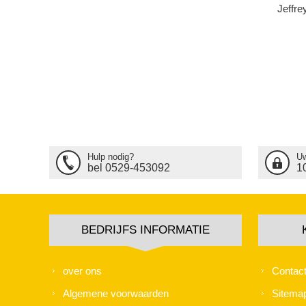
Jeffr
Hulp nodig?
Uw
bel 0529-453092
1
BEDRIJFS INFORMATIE
over ons
Contac
Algemene voorwaarden
Sitema