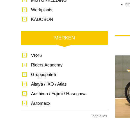
MOTORKLEDING
br
Werkplaats
KADOBON
MERKEN
VR46
Riders Academy
Gruppopritelli
Altaya / IXO / Atlas
Aoshima / Fujimi / Hasegawa
Automaxx
Toon alles