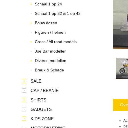
Schaal 1 op 24
Schaal 1 op 32 & 1 op 43
Bouw dozen
Figuren / helmen
Cross / All road models
Joe Bar modellen
Diverse modellen
Breuk & Schade
SALE
CAP / BEANIE
SHIRTS
Ove
GADGETS
KIDS ZONE
At
ben