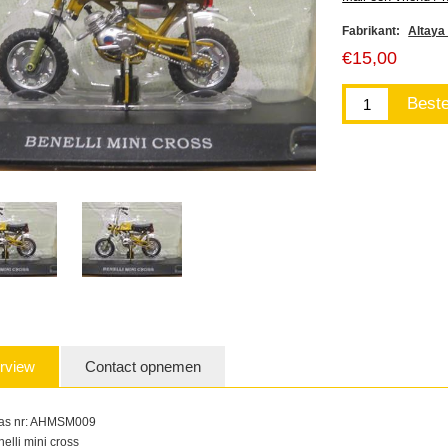
Fabrikant:
Altaya 
€15,00
rview
Contact opnemen
las nr: AHMSM009
elli mini cross