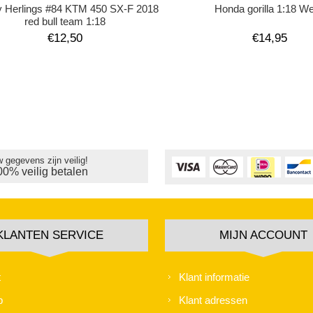
ey Herlings #84 KTM 450 SX-F 2018
Honda gorilla 1:18 We
red bull team 1:18
€12,50
€14,95
 gegevens zijn veilig!
00% veilig betalen
KLANTEN SERVICE
MIJN ACCOUNT
t
Klant informatie
p
Klant adressen