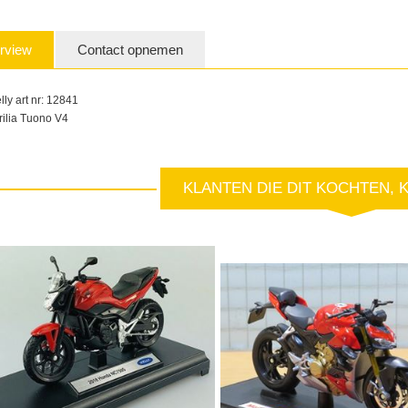
rview
Contact opnemen
lly art nr: 12841
rilia Tuono V4
KLANTEN DIE DIT KOCHTEN, 