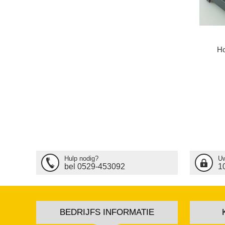
Ho
Hulp nodig?
Uw
bel 0529-453092
1
BEDRIJFS INFORMATIE