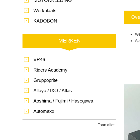
MOTORKLEDING
Werkplaats
Ove
KADOBON
We
MERKEN
Ap
VR46
Riders Academy
Gruppopritelli
Altaya / IXO / Atlas
Aoshima / Fujimi / Hasegawa
Automaxx
Toon alles