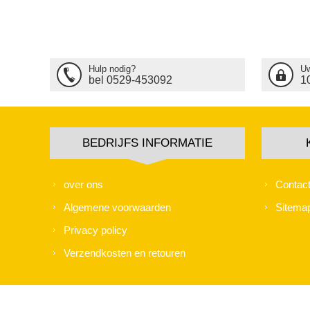
Hulp nodig?
Uw
bel 0529-453092
1
BEDRIJFS INFORMATIE
over ons
Contac
Algemene voorwaarden
Sitema
Privacy policy
Verzendkosten en retouren