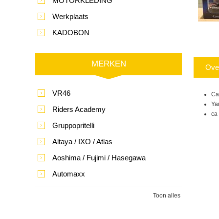
MOTORKLEDING
Werkplaats
KADOBON
MERKEN
Ove
VR46
Ca
Ya
Riders Academy
ca
Gruppopritelli
Altaya / IXO / Atlas
Aoshima / Fujimi / Hasegawa
Automaxx
Toon alles