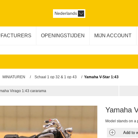
Nederlands
FACTURERS
OPENINGSTIJDEN
MIJN ACCOUNT
MINIATUREN
/
Schaal 1 op 32 & 1 op 43
/
Yamaha V-Star 1:43
maha Virago 1:43 cararama
Yamaha V
Model stands on a p