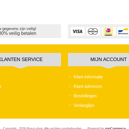
 gegevens zijn veilig!
00% veilig betalen
KLANTEN SERVICE
MIJN ACCOUNT
t
Klant informatie
p
Klant adressen
Bestellingen
Verlanglijst
Copyright ; 2026 Rossi shop. Alle rechten voorbehouden.
Powered by
nopCommerce