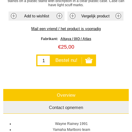
stands on a plastic stand with discription in a clear plastic case. Case can
have light scuff marks.
Fabrikant:
Altaya / IXO / Atlas
€25,00
Overview
Contact opnemen
Wayne Rainey 1991
Yamaha Marlboro team