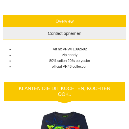
Overview
Contact opnemen
Art nr: VRWFL392602
zip hoody
80% cotton 20% polyester
official VR46 collection
KLANTEN DIE DIT KOCHTEN, KOCHTEN
OOK..