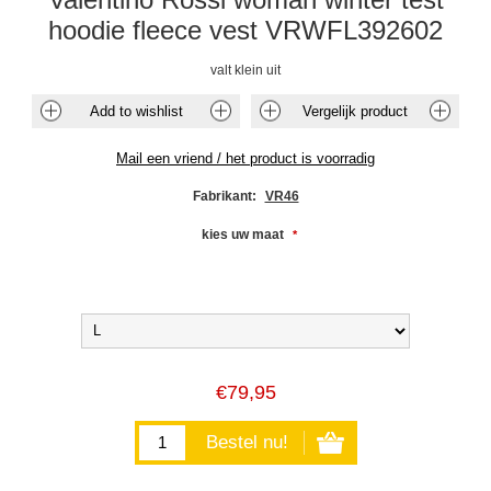
hoodie fleece vest VRWFL392602
valt klein uit
Fabrikant:
VR46
kies uw maat
*
€79,95