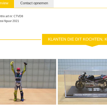
rview
Contact opnemen
rtrix art nr: CTVD8
ssi figuur 2021
KLANTEN DIE DIT KOCHTEN, 