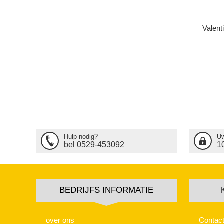
Valent
Hulp nodig?
Uw
bel 0529-453092
1
BEDRIJFS INFORMATIE
over ons
Contac