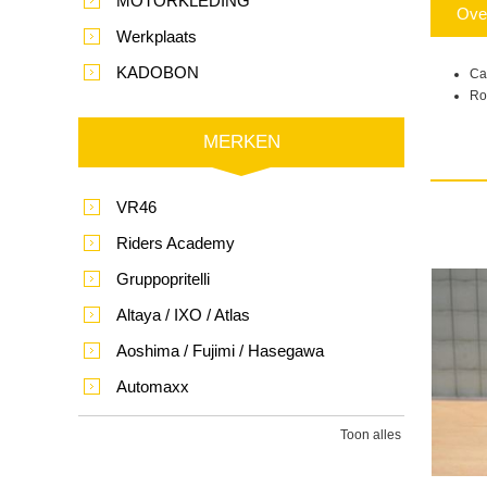
MOTORKLEDING
Ove
Werkplaats
KADOBON
Ca
Ro
MERKEN
VR46
Riders Academy
Gruppopritelli
Altaya / IXO / Atlas
Aoshima / Fujimi / Hasegawa
Automaxx
Toon alles