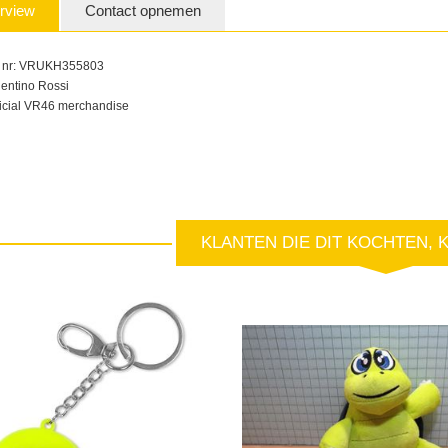
rview
Contact opnemen
t nr: VRUKH355803
lentino Rossi
ficial VR46 merchandise
KLANTEN DIE DIT KOCHTEN, 