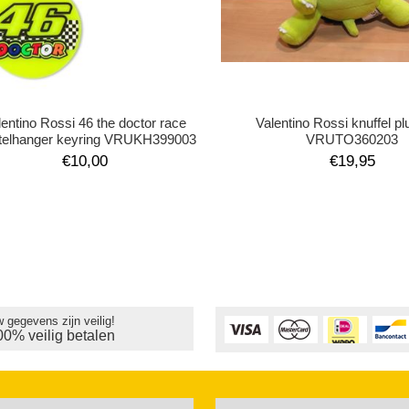
lentino Rossi 46 the doctor race
Valentino Rossi knuffel pl
utelhanger keyring VRUKH399003
VRUTO360203
€10,00
€19,95
 gegevens zijn veilig!
00% veilig betalen