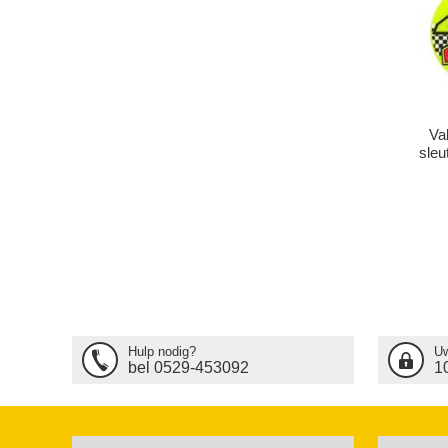
Va
sle
Hulp nodig?
Uw
bel 0529-453092
1