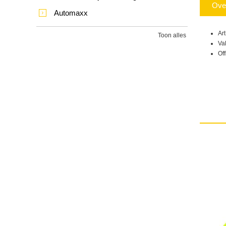
Ove
Automaxx
Ar
Toon alles
Va
Of