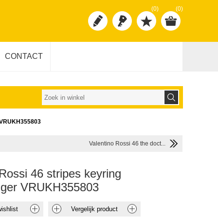
(0)
(0)
CONTACT
er VRUKH355803
Valentino Rossi 46 the doct...
Rossi 46 stripes keyring
anger VRUKH355803