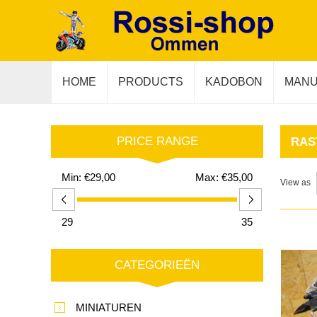
HOME
PRODUCTS
KADOBON
MANU
PRICE RANGE
RAS
Min:
€29,00
Max:
€35,00
View as
29
35
CATEGORIEËN
MINIATUREN