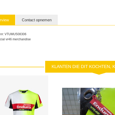
rview
Contact opnemen
t nr: VTUMU508306
ficial vr46 merchandise
KLANTEN DIE DIT KOCHTEN, 