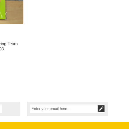
cing Team
03