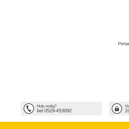
Perta
Hulp nodig?
Uw
bel 0529-453092
1