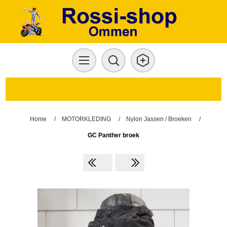
Home
/
MOTORKLEDING
/
Nylon Jassen / Broeken
/
GC Panther broek