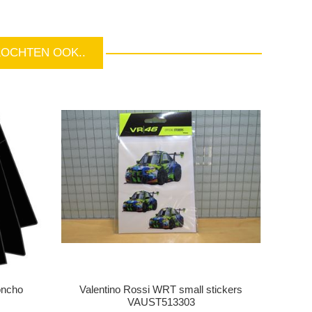
KOCHTEN OOK..
oncho
Valentino Rossi WRT small stickers
VAUST513303