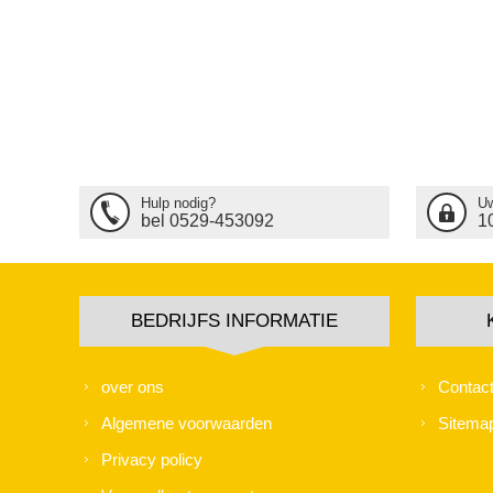
Hulp nodig?
Uw
bel 0529-453092
1
BEDRIJFS INFORMATIE
over ons
Contac
Algemene voorwaarden
Sitema
Privacy policy