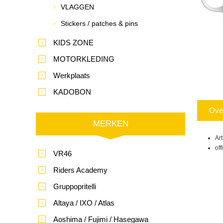
VLAGGEN
Stickers / patches & pins
KIDS ZONE
MOTORKLEDING
Werkplaats
KADOBON
Ove
MERKEN
Ar
of
VR46
Riders Academy
Gruppopritelli
Altaya / IXO / Atlas
Aoshima / Fujimi / Hasegawa