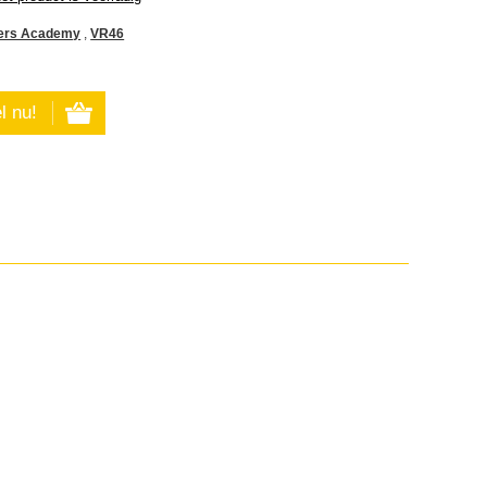
ers Academy
,
VR46