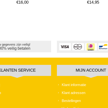
€16,00
€14,95
 gegevens zijn veilig!
00% veilig betalen
KLANTEN SERVICE
MIJN ACCOUNT
t
Klant informatie
p
Klant adressen
Bestellingen