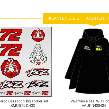
KLANTEN DIE DIT KOCHTEN, 
arco Bezzecchi big sticker set
Valentino Rossi WRT p
BMUST511403
VAUPN498404