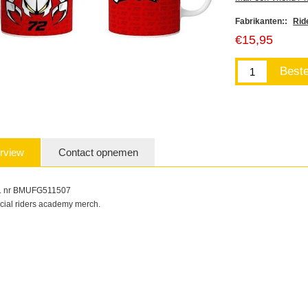
Fabrikanten::
Rid
€15,95
rview
Contact opnemen
t. nr BMUFG511507
ficial riders academy merch.