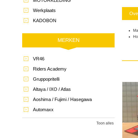
MOTORKLEDING
Werkplaats
Ove
KADOBON
Ma
Ho
MERKEN
VR46
Riders Academy
Gruppopritelli
Altaya / IXO / Atlas
Aoshima / Fujimi / Hasegawa
Automaxx
Toon alles