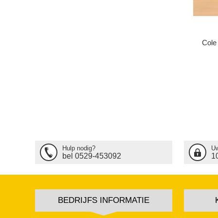
Cole
Hulp nodig?
Uw
bel 0529-453092
1
BEDRIJFS INFORMATIE