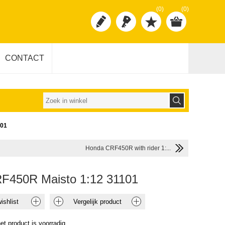
(0)
(0)
CONTACT
101
Honda CRF450R with rider 1:...
F450R Maisto 1:12 31101