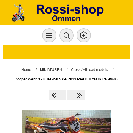
Home
/
MINIATUREN
/
Cross / All road models
/
Cooper Webb #2 KTM 450 SX-F 2019 Red Bull team 1:6 49683