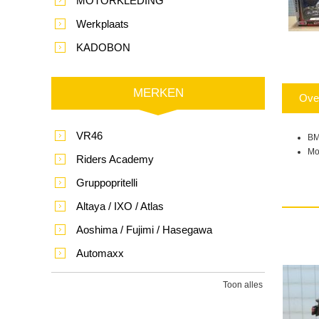
MOTORKLEDING
Werkplaats
KADOBON
MERKEN
Ove
VR46
BM
Mo
Riders Academy
Gruppopritelli
Altaya / IXO / Atlas
Aoshima / Fujimi / Hasegawa
Automaxx
Toon alles