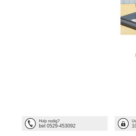
Hulp nodig?
Uw
bel 0529-453092
1