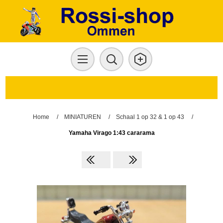
Home
/
MINIATUREN
/
Schaal 1 op 32 & 1 op 43
/
Yamaha Virago 1:43 cararama