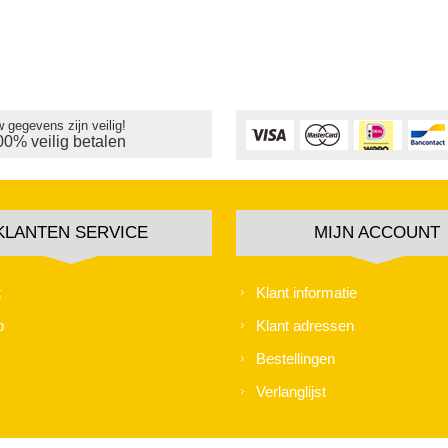
 gegevens zijn veilig!
00% veilig betalen
KLANTEN SERVICE
MIJN ACCOUNT
t
Klant informatie
p
Klant adressen
Bestellingen
Verlanglijst