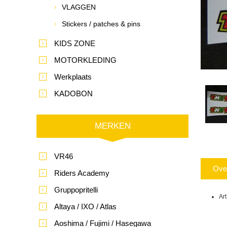
VLAGGEN
Stickers / patches & pins
KIDS ZONE
MOTORKLEDING
Werkplaats
KADOBON
MERKEN
VR46
Ove
Riders Academy
Gruppopritelli
Ar
Altaya / IXO / Atlas
Aoshima / Fujimi / Hasegawa