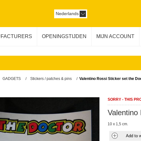
Nederlands
FACTURERS
OPENINGSTIJDEN
MIJN ACCOUNT
GADGETS
/
Stickers / patches & pins
/
Valentino Rossi Sticker set the Do
SORRY - THIS PR
Valentino 
10 x 1,5 cm.