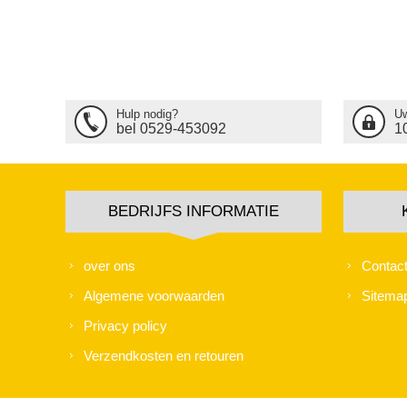
Hulp nodig?
Uw
bel 0529-453092
1
BEDRIJFS INFORMATIE
over ons
Contac
Algemene voorwaarden
Sitema
Privacy policy
Verzendkosten en retouren