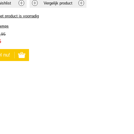
hamps
,95
5