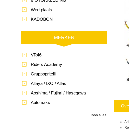
MOTORKLEDING
Werkplaats
KADOBON
MERKEN
VR46
Riders Academy
Gruppopritelli
Altaya / IXO / Atlas
Aoshima / Fujimi / Hasegawa
Automaxx
Ove
Toon alles
Ar
Ro