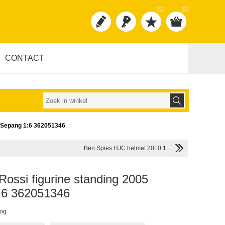
(0)
(0)
CONTACT
5 Sepang 1:6 362051346
Ben Spies HJC helmet 2010 1...
Rossi figurine standing 2005
:6 362051346
oog