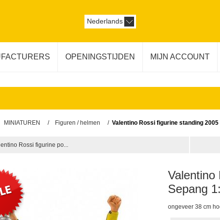
Nederlands
FACTURERS
OPENINGSTIJDEN
MIJN ACCOUNT
MINIATUREN
/
Figuren / helmen
/
Valentino Rossi figurine standing 200
entino Rossi figurine po...
Valentino 
Sepang 1
ongeveer 38 cm h