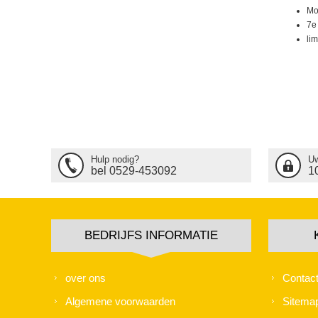
Mo
7e
lim
Hulp nodig?
Uw
bel 0529-453092
1
BEDRIJFS INFORMATIE
over ons
Contac
Algemene voorwaarden
Sitema