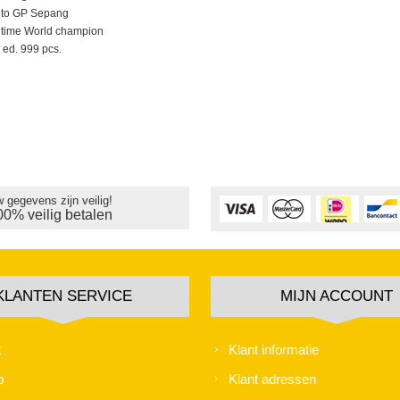
to GP Sepang
 time World champion
 ed. 999 pcs.
 gegevens zijn veilig!
00% veilig betalen
KLANTEN SERVICE
MIJN ACCOUNT
t
Klant informatie
p
Klant adressen