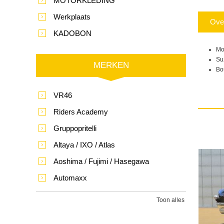
MOTORKLEDING
Werkplaats
Ove
KADOBON
Mo
Su
MERKEN
Bo
VR46
Riders Academy
Gruppopritelli
Altaya / IXO / Atlas
Aoshima / Fujimi / Hasegawa
Automaxx
Toon alles