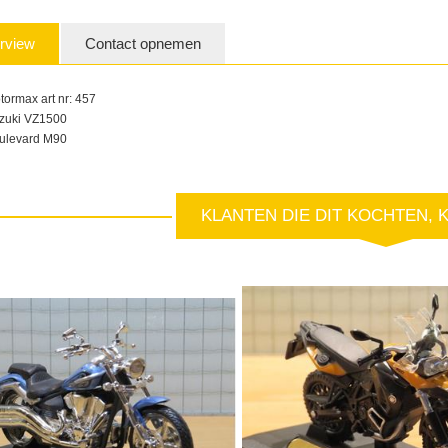
rview
Contact opnemen
tormax art nr: 457
zuki VZ1500
ulevard M90
KLANTEN DIE DIT KOCHTEN, 