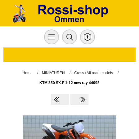
Home
/
MINIATUREN
/
Cross / All road models
/
KTM 350 SX-F 1:12 new ray 44093