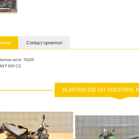
rview
Contact opnemen
tormax art nr: 76205
W F 650 CS
KLANTEN DIE DIT KOCHTEN, 