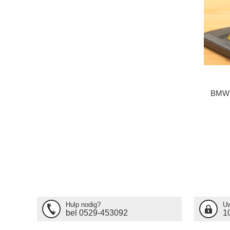
BMW 
Hulp nodig?
Uw
bel 0529-453092
1