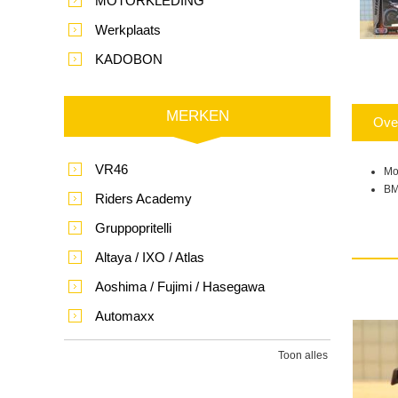
MOTORKLEDING
Werkplaats
KADOBON
MERKEN
Ove
VR46
Mo
BM
Riders Academy
Gruppopritelli
Altaya / IXO / Atlas
Aoshima / Fujimi / Hasegawa
Automaxx
Toon alles