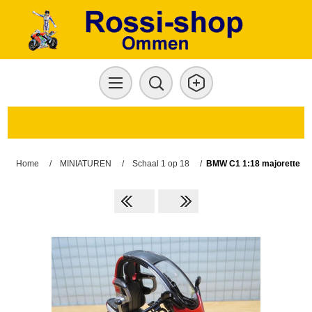
Home
/
MINIATUREN
/
Schaal 1 op 18
/
BMW C1 1:18 majorette